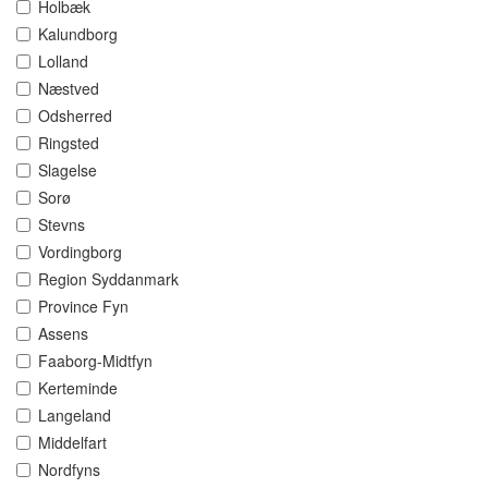
Holbæk
Kalundborg
Lolland
Næstved
Odsherred
Ringsted
Slagelse
Sorø
Stevns
Vordingborg
Region Syddanmark
Province Fyn
Assens
Faaborg-Midtfyn
Kerteminde
Langeland
Middelfart
Nordfyns