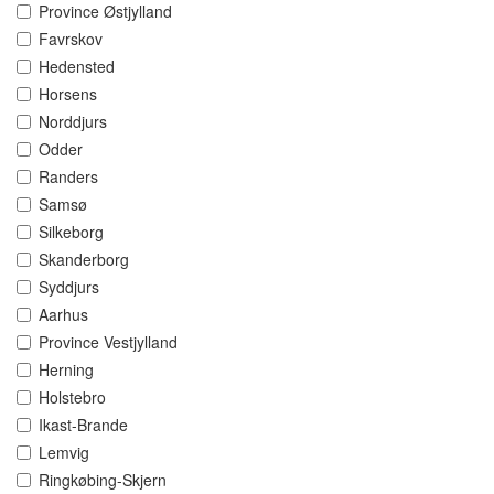
Province Østjylland
Favrskov
Hedensted
Horsens
Norddjurs
Odder
Randers
Samsø
Silkeborg
Skanderborg
Syddjurs
Aarhus
Province Vestjylland
Herning
Holstebro
Ikast-Brande
Lemvig
Ringkøbing-Skjern