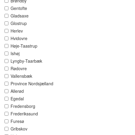
Brøndby
Gentofte
Gladsaxe
Glostrup
Herlev
Hvidovre
Høje-Taastrup
Ishøj
Lyngby-Taarbæk
Rødovre
Vallensbæk
Province Nordsjælland
Allerød
Egedal
Fredensborg
Frederikssund
Furesø
Gribskov