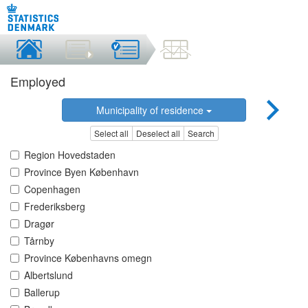
Employed
Municipality of residence
Select all
Deselect all
Search
Region Hovedstaden
Province Byen København
Copenhagen
Frederiksberg
Dragør
Tårnby
Province Københavns omegn
Albertslund
Ballerup