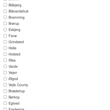
Blåbjerg
Blåvandshuk
Bramming
Brørup
Esbjerg
Fanø
Grindsted
Helle
Holsted
Ribe
Varde
Vejen
Ølgod
Vejle County
Brædstrup
Børkop
Egtved
Fredericia