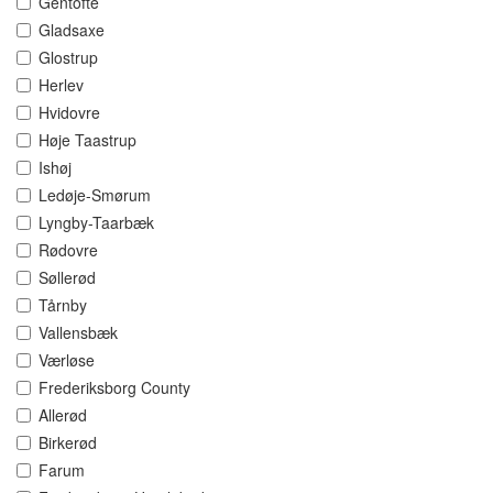
Gentofte
Gladsaxe
Glostrup
Herlev
Hvidovre
Høje Taastrup
Ishøj
Ledøje-Smørum
Lyngby-Taarbæk
Rødovre
Søllerød
Tårnby
Vallensbæk
Værløse
Frederiksborg County
Allerød
Birkerød
Farum