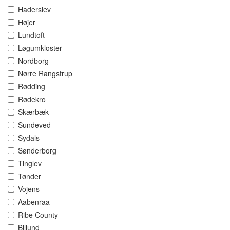
Haderslev
Højer
Lundtoft
Løgumkloster
Nordborg
Nørre Rangstrup
Rødding
Rødekro
Skærbæk
Sundeved
Sydals
Sønderborg
Tinglev
Tønder
Vojens
Aabenraa
Ribe County
Billund