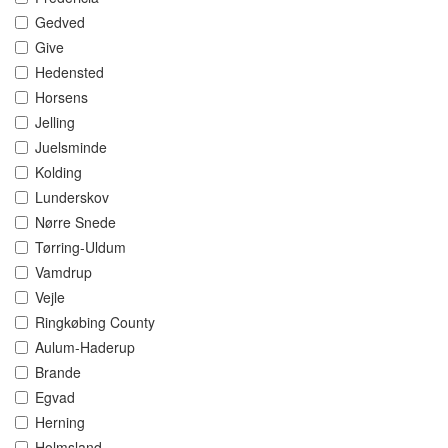
Gedved
Give
Hedensted
Horsens
Jelling
Juelsminde
Kolding
Lunderskov
Nørre Snede
Tørring-Uldum
Vamdrup
Vejle
Ringkøbing County
Aulum-Haderup
Brande
Egvad
Herning
Holmsland