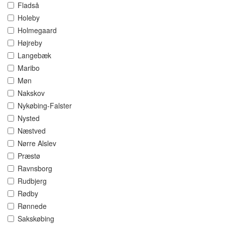
Fladså
Holeby
Holmegaard
Højreby
Langebæk
Maribo
Møn
Nakskov
Nykøbing-Falster
Nysted
Næstved
Nørre Alslev
Præstø
Ravnsborg
Rudbjerg
Rødby
Rønnede
Sakskøbing