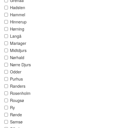
Grenaa
Hadsten
Hammel
Hinnerup
Hørning
Langå
Mariager
Midtdjurs
Nørhald
Nørre Djurs
Odder
Purhus
Randers
Rosenholm
Rougsø
Ry
Rønde
Samsø