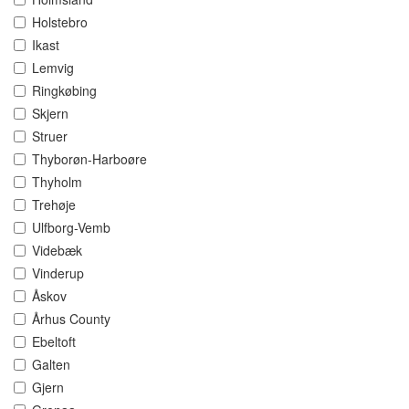
Holstebro
Ikast
Lemvig
Ringkøbing
Skjern
Struer
Thyborøn-Harboøre
Thyholm
Trehøje
Ulfborg-Vemb
Videbæk
Vinderup
Åskov
Århus County
Ebeltoft
Galten
Gjern