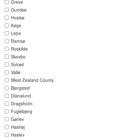
Greve
Gundsø
Hvalsø
Køge
Lejre
Ramsø
Roskilde
Skovbo
Solrød
Vallø
West Zealand County
Bjergsted
Dianalund
Dragsholm
Fuglebjerg
Gørlev
Hashøj
Haslev