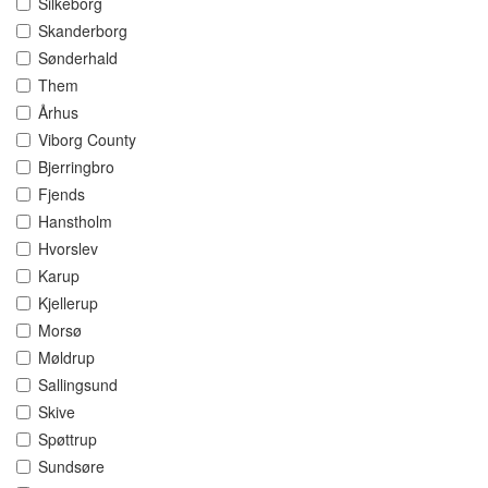
Silkeborg
Skanderborg
Sønderhald
Them
Århus
Viborg County
Bjerringbro
Fjends
Hanstholm
Hvorslev
Karup
Kjellerup
Morsø
Møldrup
Sallingsund
Skive
Spøttrup
Sundsøre