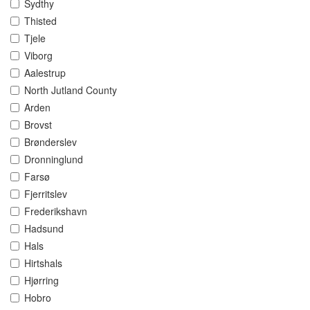
Sydthy
Thisted
Tjele
Viborg
Aalestrup
North Jutland County
Arden
Brovst
Brønderslev
Dronninglund
Farsø
Fjerritslev
Frederikshavn
Hadsund
Hals
Hirtshals
Hjørring
Hobro