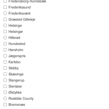
Fredensborg-Humlebæk
Frederikssund
Frederiksværk
Græsted-Gilleleje
Helsinge
Helsingør
Hillerød
Hundested
Hørsholm
Jægerspris
Karlebo
Skibby
Skævinge
Slangerup
Stenløse
Ølstykke
Roskilde County
Bramsnæs