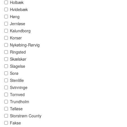
Holbæk
Hvidebæk
Høng
Jernløse
Kalundborg
Korsør
Nykøbing-Rørvig
Ringsted
Skælskør
Slagelse
Sorø
Stenlille
Svinninge
Tornved
Trundholm
Tølløse
Storstrøm County
Fakse