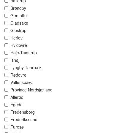
Ballerup
Brøndby
Gentofte
Gladsaxe
Glostrup
Herlev
Hvidovre
Høje-Taastrup
Ishøj
Lyngby-Taarbæk
Rødovre
Vallensbæk
Province Nordsjælland
Allerød
Egedal
Fredensborg
Frederikssund
Furesø