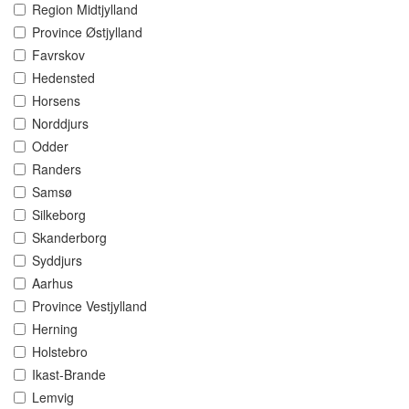
Region Midtjylland
Province Østjylland
Favrskov
Hedensted
Horsens
Norddjurs
Odder
Randers
Samsø
Silkeborg
Skanderborg
Syddjurs
Aarhus
Province Vestjylland
Herning
Holstebro
Ikast-Brande
Lemvig