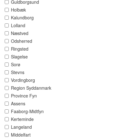
Guldborgsund
Holbæk
Kalundborg
Lolland
Næstved
Odsherred
Ringsted
Slagelse
Sorø
Stevns
Vordingborg
Region Syddanmark
Province Fyn
Assens
Faaborg-Midtfyn
Kerteminde
Langeland
Middelfart