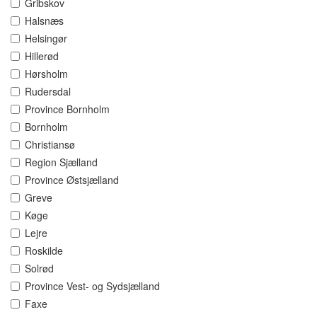
Gribskov
Halsnæs
Helsingør
Hillerød
Hørsholm
Rudersdal
Province Bornholm
Bornholm
Christiansø
Region Sjælland
Province Østsjælland
Greve
Køge
Lejre
Roskilde
Solrød
Province Vest- og Sydsjælland
Faxe