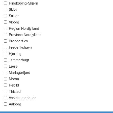
Ringkøbing-Skjern
Skive
Struer
Viborg
Region Nordjylland
Province Nordjylland
Brønderslev
Frederikshavn
Hjørring
Jammerbugt
Læsø
Mariagerfjord
Morsø
Rebild
Thisted
Vesthimmerlands
Aalborg