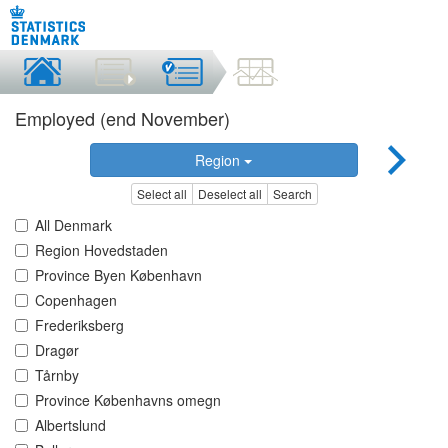
Employed (end November)
Region
Select all
Deselect all
Search
All Denmark
Region Hovedstaden
Province Byen København
Copenhagen
Frederiksberg
Dragør
Tårnby
Province Københavns omegn
Albertslund