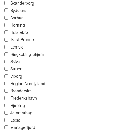
Skanderborg
Syddjurs
Aarhus
Herning
Holstebro
Ikast-Brande
Lemvig
Ringkøbing-Skjern
Skive
Struer
Viborg
Region Nordjylland
Brønderslev
Frederikshavn
Hjørring
Jammerbugt
Læsø
Mariagerfjord