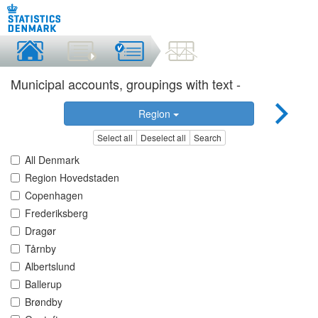
Municipal accounts, groupings with text -
Region
Select all
Deselect all
Search
All Denmark
Region Hovedstaden
Copenhagen
Frederiksberg
Dragør
Tårnby
Albertslund
Ballerup
Brøndby