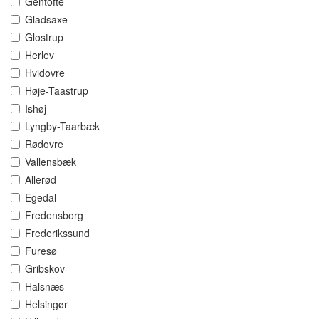
Gentofte
Gladsaxe
Glostrup
Herlev
Hvidovre
Høje-Taastrup
Ishøj
Lyngby-Taarbæk
Rødovre
Vallensbæk
Allerød
Egedal
Fredensborg
Frederikssund
Furesø
Gribskov
Halsnæs
Helsingør