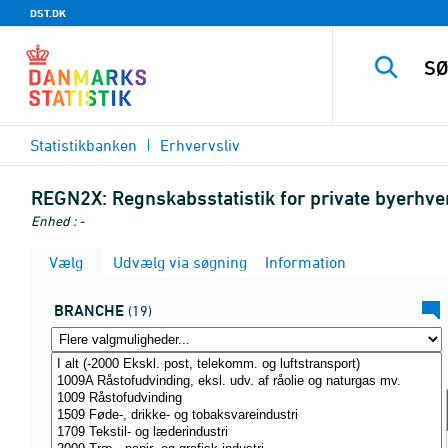
DST.DK
Statistikbanken
Erhvervsliv
REGN2X:
Regnskabsstatistik for private byerhv
Enhed : -
Vælg
Udvælg via søgning
Information
BRANCHE
(19)