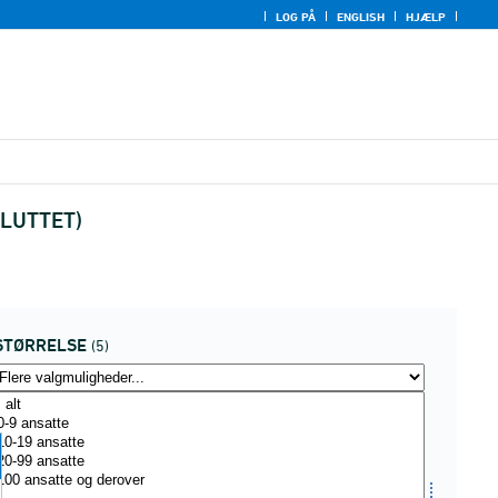
LOG PÅ
ENGLISH
HJÆLP
FSLUTTET)
STØRRELSE
(5)