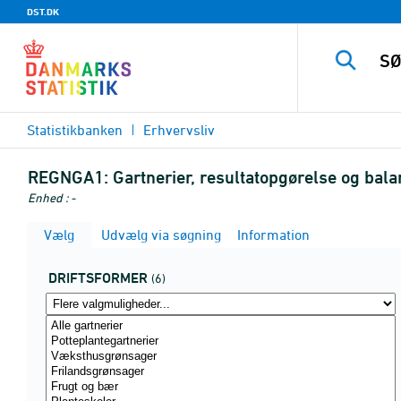
DST.DK
Statistikbanken
Erhvervsliv
REGNGA1:
Gartnerier, resultatopgørelse og bal
Enhed : -
Vælg
Udvælg via søgning
Information
DRIFTSFORMER
(6)