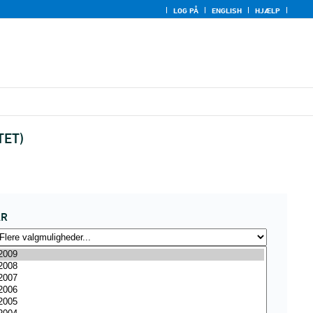
LOG PÅ
ENGLISH
HJÆLP
TET)
ÅR