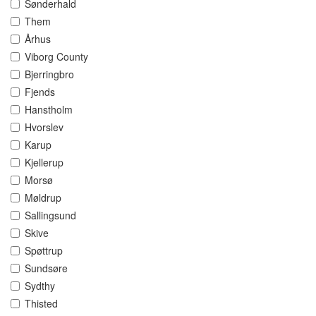
Sønderhald
Them
Århus
Viborg County
Bjerringbro
Fjends
Hanstholm
Hvorslev
Karup
Kjellerup
Morsø
Møldrup
Sallingsund
Skive
Spøttrup
Sundsøre
Sydthy
Thisted