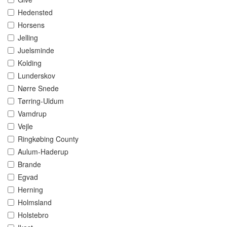
Hedensted
Horsens
Jelling
Juelsminde
Kolding
Lunderskov
Nørre Snede
Tørring-Uldum
Vamdrup
Vejle
Ringkøbing County
Aulum-Haderup
Brande
Egvad
Herning
Holmsland
Holstebro