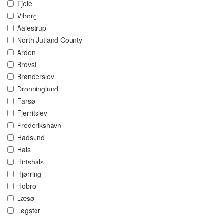
Tjele
Viborg
Aalestrup
North Jutland County
Arden
Brovst
Brønderslev
Dronninglund
Farsø
Fjerritslev
Frederikshavn
Hadsund
Hals
Hirtshals
Hjørring
Hobro
Læsø
Løgstør