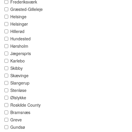
Frederiksværk
Græsted-Gilleleje
Helsinge
Helsingør
Hillerød
Hundested
Hørsholm
Jægerspris
Karlebo
Skibby
Skævinge
Slangerup
Stenløse
Ølstykke
Roskilde County
Bramsnæs
Greve
Gundsø