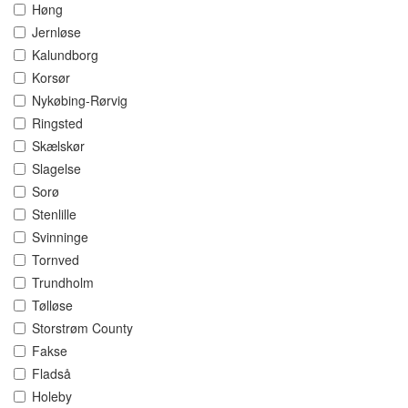
Høng
Jernløse
Kalundborg
Korsør
Nykøbing-Rørvig
Ringsted
Skælskør
Slagelse
Sorø
Stenlille
Svinninge
Tornved
Trundholm
Tølløse
Storstrøm County
Fakse
Fladså
Holeby