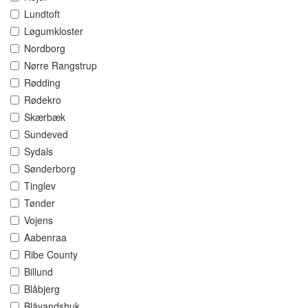
Lundtoft
Løgumkloster
Nordborg
Nørre Rangstrup
Rødding
Rødekro
Skærbæk
Sundeved
Sydals
Sønderborg
Tinglev
Tønder
Vojens
Aabenraa
Ribe County
Billund
Blåbjerg
Blåvandshuk