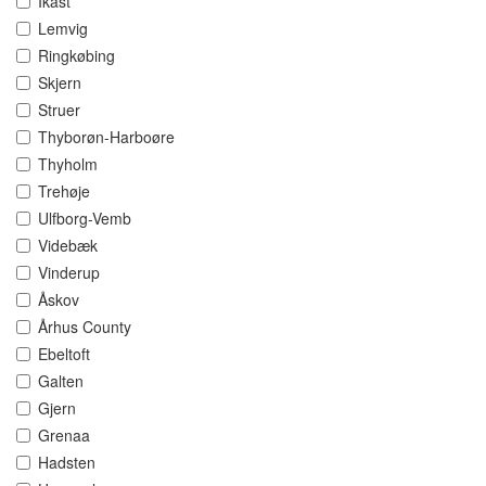
Ikast
Lemvig
Ringkøbing
Skjern
Struer
Thyborøn-Harboøre
Thyholm
Trehøje
Ulfborg-Vemb
Videbæk
Vinderup
Åskov
Århus County
Ebeltoft
Galten
Gjern
Grenaa
Hadsten