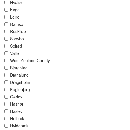
Hvalsø
Køge
Lejre
Ramsø
Roskilde
Skovbo
Solrød
Vallø
West Zealand County
Bjergsted
Dianalund
Dragsholm
Fuglebjerg
Gørlev
Hashøj
Haslev
Holbæk
Hvidebæk