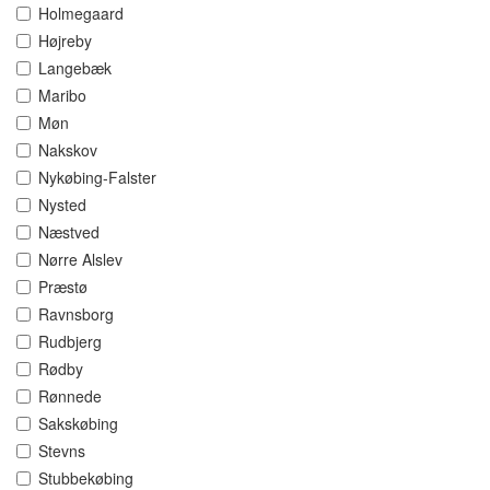
Holmegaard
Højreby
Langebæk
Maribo
Møn
Nakskov
Nykøbing-Falster
Nysted
Næstved
Nørre Alslev
Præstø
Ravnsborg
Rudbjerg
Rødby
Rønnede
Sakskøbing
Stevns
Stubbekøbing