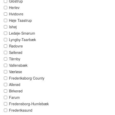
Glostrup
Herlev
Hvidovre
Høje Taastrup
Ishøj
Ledøje-Smørum
Lyngby-Taarbæk
Rødovre
Søllerød
Tårnby
Vallensbæk
Værløse
Frederiksborg County
Allerød
Birkerød
Farum
Fredensborg-Humlebæk
Frederikssund