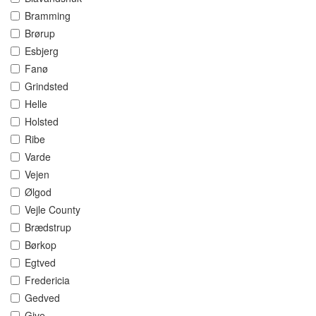
Bramming
Brørup
Esbjerg
Fanø
Grindsted
Helle
Holsted
Ribe
Varde
Vejen
Ølgod
Vejle County
Brædstrup
Børkop
Egtved
Fredericia
Gedved
Give