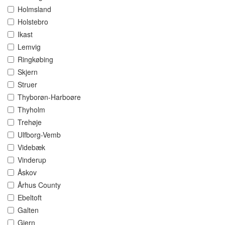
Holmsland
Holstebro
Ikast
Lemvig
Ringkøbing
Skjern
Struer
Thyborøn-Harboøre
Thyholm
Trehøje
Ulfborg-Vemb
Videbæk
Vinderup
Åskov
Århus County
Ebeltoft
Galten
Gjern