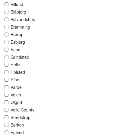
Billund
Blåbjerg
Blåvandshuk
Bramming
Brørup
Esbjerg
Fanø
Grindsted
Helle
Holsted
Ribe
Varde
Vejen
Ølgod
Vejle County
Brædstrup
Børkop
Egtved