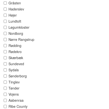
Gråsten
Haderslev
Højer
Lundtoft
Løgumkloster
Nordborg
Nørre Rangstrup
Rødding
Rødekro
Skærbæk
Sundeved
Sydals
Sønderborg
Tinglev
Tønder
Vojens
Aabenraa
Ribe County