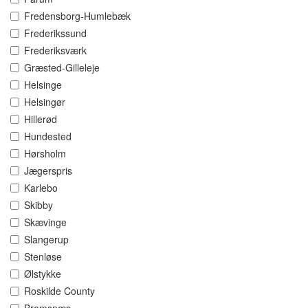
Fredensborg-Humlebæk
Frederikssund
Frederiksværk
Græsted-Gilleleje
Helsinge
Helsingør
Hillerød
Hundested
Hørsholm
Jægerspris
Karlebo
Skibby
Skævinge
Slangerup
Stenløse
Ølstykke
Roskilde County