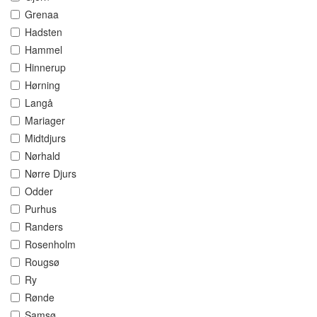
Grenaa
Hadsten
Hammel
Hinnerup
Hørning
Langå
Mariager
Midtdjurs
Nørhald
Nørre Djurs
Odder
Purhus
Randers
Rosenholm
Rougsø
Ry
Rønde
Samsø