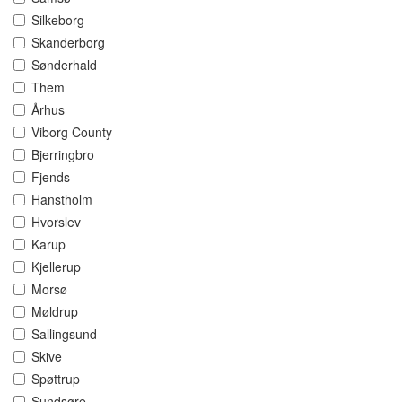
Silkeborg
Skanderborg
Sønderhald
Them
Århus
Viborg County
Bjerringbro
Fjends
Hanstholm
Hvorslev
Karup
Kjellerup
Morsø
Møldrup
Sallingsund
Skive
Spøttrup
Sundsøre