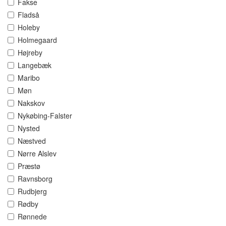
Fakse
Fladså
Holeby
Holmegaard
Højreby
Langebæk
Maribo
Møn
Nakskov
Nykøbing-Falster
Nysted
Næstved
Nørre Alslev
Præstø
Ravnsborg
Rudbjerg
Rødby
Rønnede