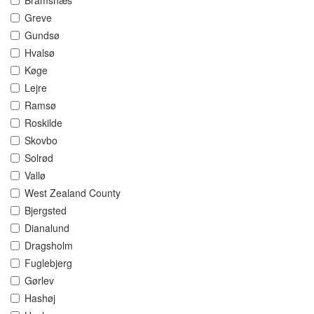
Bramsnæs
Greve
Gundsø
Hvalsø
Køge
Lejre
Ramsø
Roskilde
Skovbo
Solrød
Vallø
West Zealand County
Bjergsted
Dianalund
Dragsholm
Fuglebjerg
Gørlev
Hashøj