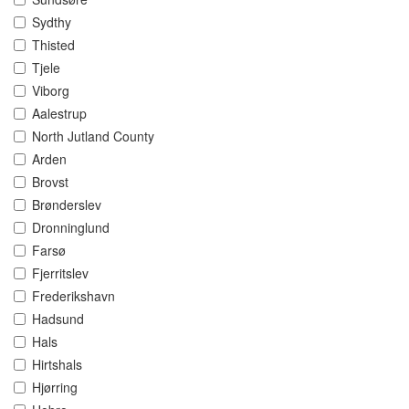
Sydthy
Thisted
Tjele
Viborg
Aalestrup
North Jutland County
Arden
Brovst
Brønderslev
Dronninglund
Farsø
Fjerritslev
Frederikshavn
Hadsund
Hals
Hirtshals
Hjørring