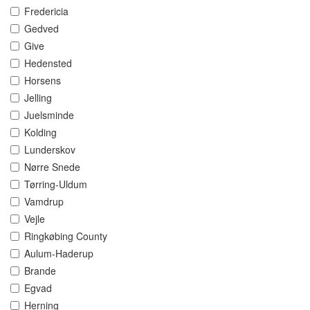
Fredericia
Gedved
Give
Hedensted
Horsens
Jelling
Juelsminde
Kolding
Lunderskov
Nørre Snede
Tørring-Uldum
Vamdrup
Vejle
Ringkøbing County
Aulum-Haderup
Brande
Egvad
Herning