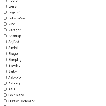
Hobro
Læsø
Løgstør
Løkken-Vrå
Nibe
Nørager
Pandrup
Sejlflod
Sindal
Skagen
Skørping
Støvring
Sæby
Aabybro
Aalborg
Aars
Greenland
Outside Denmark