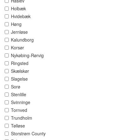
Haslev
Holbæk
Hvidebæk
Høng
Jernløse
Kalundborg
Korsør
Nykøbing-Rørvig
Ringsted
Skælskør
Slagelse
Sorø
Stenlille
Svinninge
Tornved
Trundholm
Tølløse
Storstrøm County