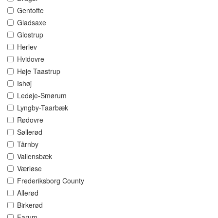
Gentofte
Gladsaxe
Glostrup
Herlev
Hvidovre
Høje Taastrup
Ishøj
Ledøje-Smørum
Lyngby-Taarbæk
Rødovre
Søllerød
Tårnby
Vallensbæk
Værløse
Frederiksborg County
Allerød
Birkerød
Farum