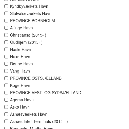
Kyndbyværkets Havn
Stålvalseværkets Havn
PROVINCE BORNHOLM
Allinge Havn
Christiansø (2015- )
Gudhjem (2015- )
Hasle Havn
Nexø Havn
Rønne Havn
Vang Havn
PROVINCE ØSTSJÆLLAND
Køge Havn
PROVINCE VEST- OG SYDSJÆLLAND
Agersø Havn
Askø Havn
Asnæsværkets Havn
Asnæs Inter Terminals (2014 - )
Bandholm-Maribo Havn