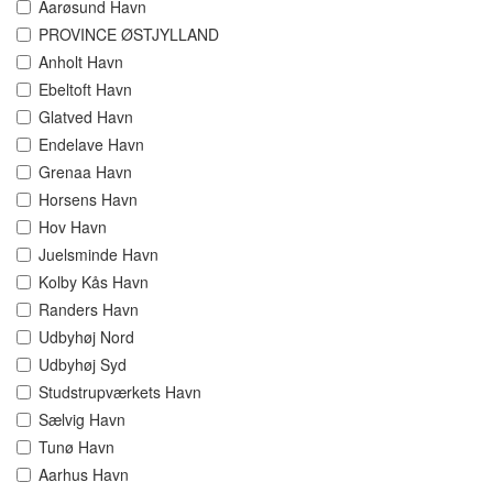
Aarøsund Havn
PROVINCE ØSTJYLLAND
Anholt Havn
Ebeltoft Havn
Glatved Havn
Endelave Havn
Grenaa Havn
Horsens Havn
Hov Havn
Juelsminde Havn
Kolby Kås Havn
Randers Havn
Udbyhøj Nord
Udbyhøj Syd
Studstrupværkets Havn
Sælvig Havn
Tunø Havn
Aarhus Havn