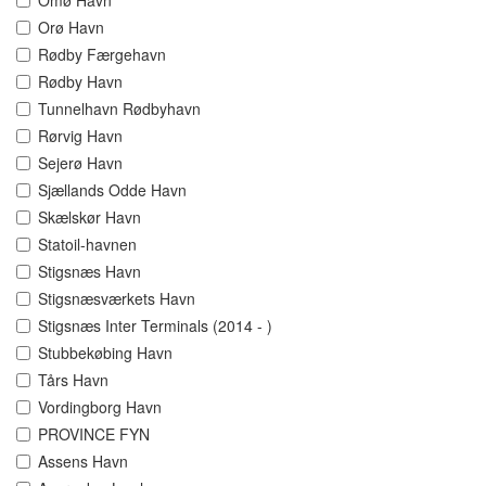
Omø Havn
Orø Havn
Rødby Færgehavn
Rødby Havn
Tunnelhavn Rødbyhavn
Rørvig Havn
Sejerø Havn
Sjællands Odde Havn
Skælskør Havn
Statoil-havnen
Stigsnæs Havn
Stigsnæsværkets Havn
Stigsnæs Inter Terminals (2014 - )
Stubbekøbing Havn
Tårs Havn
Vordingborg Havn
PROVINCE FYN
Assens Havn