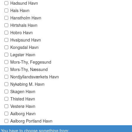
Hadsund Havn
Hals Havn
Hanstholm Havn
Hirtshals Havn
Hobro Havn
Hvalpsund Havn
Kongsdal Havn
Løgstør Havn
Mors-Thy, Feggesund
Mors-Thy, Næssund
Nordjyllandsværkets Havn
Nykøbing M. Havn
Skagen Havn
Thisted Havn
Vesterø Havn
Aalborg Havn
Aalborg Portland Havn
You have to choose something from: