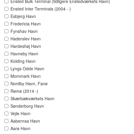
Ensted Bulk Terminal (tidligere Enstedværkets Havn)
Ensted Inter Terminals (2004 - )
Esbjerg Havn
Fredericia Havn
Fynshav Havn
Haderslev Havn
Hardeshøj Havn
Havneby Havn
Kolding Havn
Lyngs Odde Havn
Mommark Havn
Nordby Havn, Fanø
Rømø (2014 -)
Skærbækværkets Havn
Sønderborg Havn
Vejle Havn
Aabenraa Havn
Aarø Havn