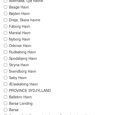
Avernakø, Lyø havne
Baagø Havn
Bøjden Havn
Drejø, Skarø havne
Fåborg Havn
Marstal Havn
Nyborg Havn
Odense Havn
Rudkøbing Havn
Spodsbjerg Havn
Strynø Havn
Svendborg Havn
Søby Havn
Ærøskøbing Havn
PROVINCE SYDJYLLAND
Ballebro Havn
Barsø Landing
Barsø