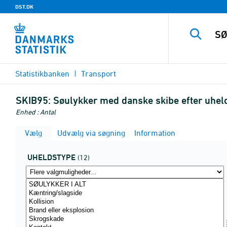
DST.DK
Statistikbanken
Transport
SKIB95:
Søulykker med danske skibe efter uhel
Enhed : Antal
Vælg
Udvælg via søgning
Information
UHELDSTYPE
(12)