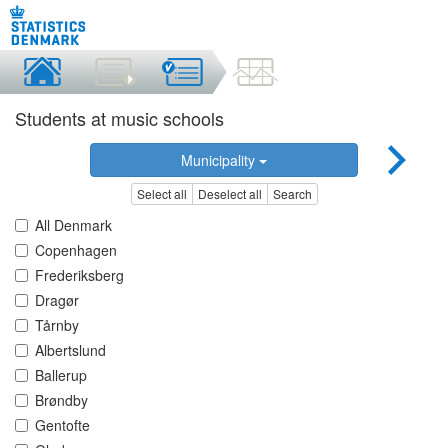
Students at music schools
Municipality
Select all
Deselect all
Search
All Denmark
Copenhagen
Frederiksberg
Dragør
Tårnby
Albertslund
Ballerup
Brøndby
Gentofte