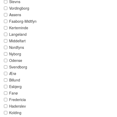
Stevns
Vordingborg
Assens
Faaborg-Midtfyn
Kerteminde
Langeland
Middelfart
Nordfyns
Nyborg
Odense
Svendborg
Ærø
Billund
Esbjerg
Fanø
Fredericia
Haderslev
Kolding