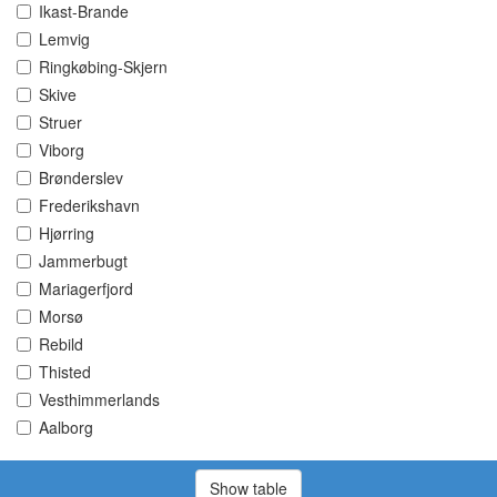
Ikast-Brande
Lemvig
Ringkøbing-Skjern
Skive
Struer
Viborg
Brønderslev
Frederikshavn
Hjørring
Jammerbugt
Mariagerfjord
Morsø
Rebild
Thisted
Vesthimmerlands
Aalborg
Show table