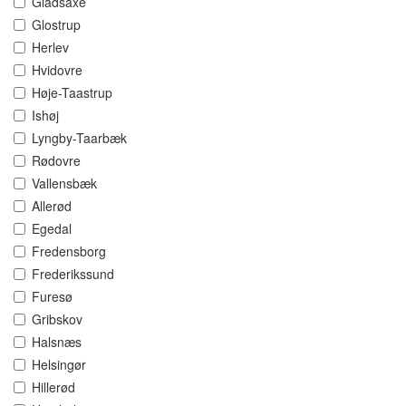
Gladsaxe
Glostrup
Herlev
Hvidovre
Høje-Taastrup
Ishøj
Lyngby-Taarbæk
Rødovre
Vallensbæk
Allerød
Egedal
Fredensborg
Frederikssund
Furesø
Gribskov
Halsnæs
Helsingør
Hillerød