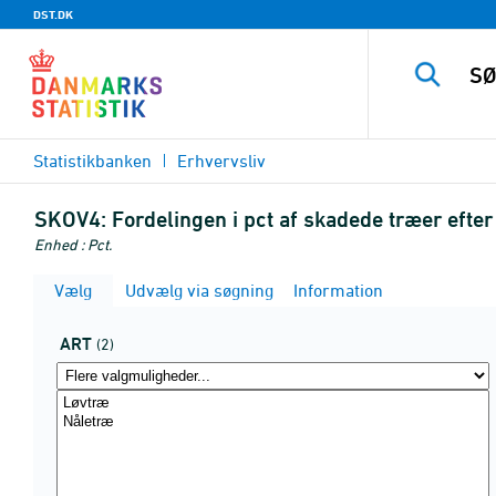
DST.DK
Statistikbanken
Erhvervsliv
SKOV4:
Fordelingen i pct af skadede træer efte
Enhed : Pct.
Vælg
Udvælg via søgning
Information
ART
(2)