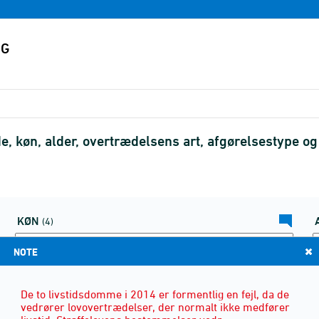
e, køn, alder, overtrædelsens art, afgørelsestype o
KØN
(4)
NOTE
De to livstidsdomme i 2014 er formentlig en fejl, da de
vedrører lovovertrædelser, der normalt ikke medfører