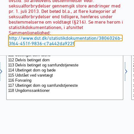
livstid. Straffelovens bestemmelser vedr.
seksualforbrydelser gennemgik store ændringer med
pr. 1. juli 2013. Det betød bl.a., at flere kategorier af
seksualforbrydelser end tidligere, henføres under
bestemmelserne om voldtægt (§216). Se mere herom i
statistikdokumentationen, i afsnittet
Sammenlignelighed:
AFGØRELSESTYPE
(9)
http://www.dst.dk/statistikdokumentation/3806026b-
3f64-451f-9836-c7a442da922f