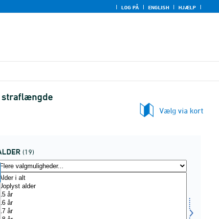
LOG PÅ
ENGLISH
HJÆLP
g straflængde
Vælg via kort
ALDER
(19)