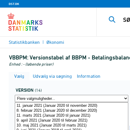
DST.DK
Statistikbanken
Økonomi
VBBPM:
Versionstabel af BBPM - Betalingsbalan
Enhed : - (løbende priser)
Vælg
Udvælg via søgning
Information
VERSION
(14)