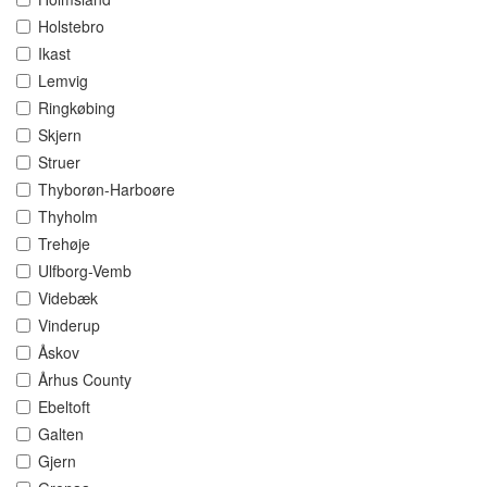
Holstebro
Ikast
Lemvig
Ringkøbing
Skjern
Struer
Thyborøn-Harboøre
Thyholm
Trehøje
Ulfborg-Vemb
Videbæk
Vinderup
Åskov
Århus County
Ebeltoft
Galten
Gjern