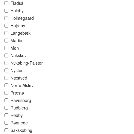
Fladså
Holeby
Holmegaard
Højreby
Langebæk
Maribo
Møn
Nakskov
Nykøbing-Falster
Nysted
Næstved
Nørre Alslev
Præstø
Ravnsborg
Rudbjerg
Rødby
Rønnede
Sakskøbing