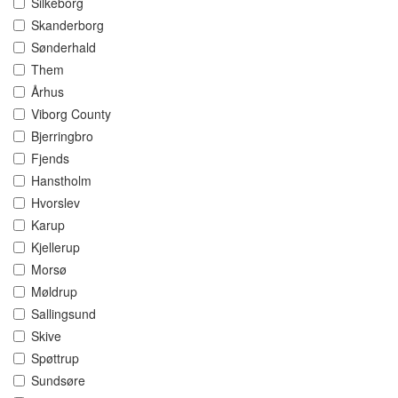
Silkeborg
Skanderborg
Sønderhald
Them
Århus
Viborg County
Bjerringbro
Fjends
Hanstholm
Hvorslev
Karup
Kjellerup
Morsø
Møldrup
Sallingsund
Skive
Spøttrup
Sundsøre