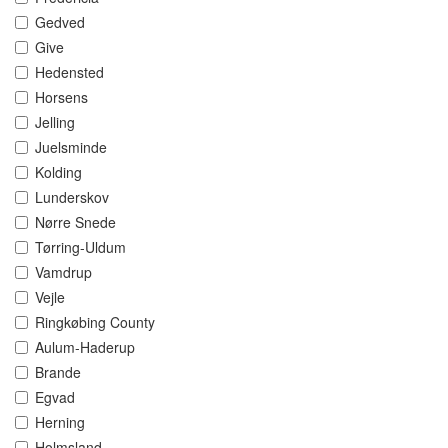
Gedved
Give
Hedensted
Horsens
Jelling
Juelsminde
Kolding
Lunderskov
Nørre Snede
Tørring-Uldum
Vamdrup
Vejle
Ringkøbing County
Aulum-Haderup
Brande
Egvad
Herning
Holmsland