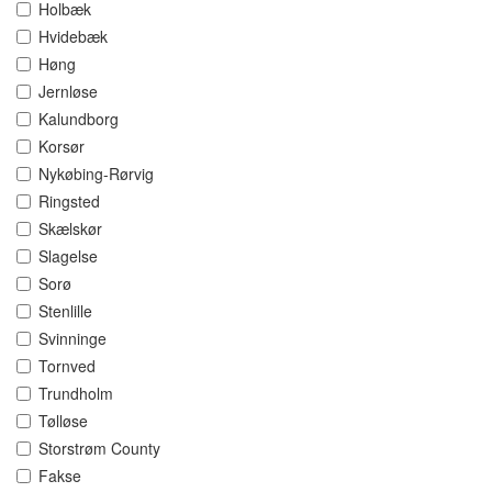
Holbæk
Hvidebæk
Høng
Jernløse
Kalundborg
Korsør
Nykøbing-Rørvig
Ringsted
Skælskør
Slagelse
Sorø
Stenlille
Svinninge
Tornved
Trundholm
Tølløse
Storstrøm County
Fakse