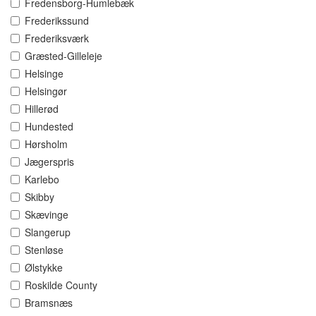
Fredensborg-Humlebæk
Frederikssund
Frederiksværk
Græsted-Gilleleje
Helsinge
Helsingør
Hillerød
Hundested
Hørsholm
Jægerspris
Karlebo
Skibby
Skævinge
Slangerup
Stenløse
Ølstykke
Roskilde County
Bramsnæs