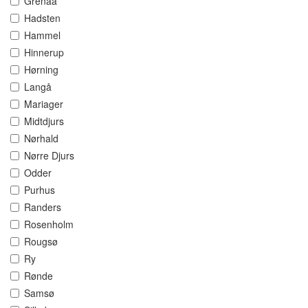
Grenaa
Hadsten
Hammel
Hinnerup
Hørning
Langå
Mariager
Midtdjurs
Nørhald
Nørre Djurs
Odder
Purhus
Randers
Rosenholm
Rougsø
Ry
Rønde
Samsø