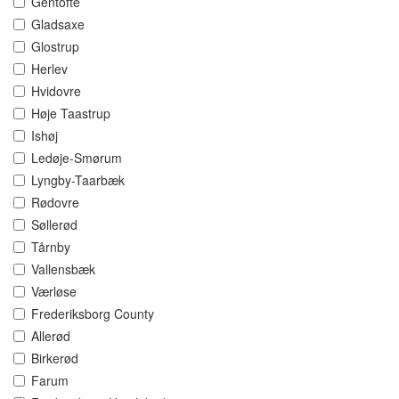
Gentofte
Gladsaxe
Glostrup
Herlev
Hvidovre
Høje Taastrup
Ishøj
Ledøje-Smørum
Lyngby-Taarbæk
Rødovre
Søllerød
Tårnby
Vallensbæk
Værløse
Frederiksborg County
Allerød
Birkerød
Farum