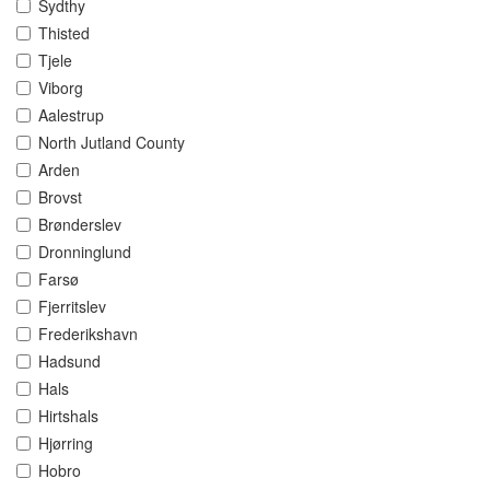
Sydthy
Thisted
Tjele
Viborg
Aalestrup
North Jutland County
Arden
Brovst
Brønderslev
Dronninglund
Farsø
Fjerritslev
Frederikshavn
Hadsund
Hals
Hirtshals
Hjørring
Hobro