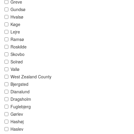
Greve
Gundsø
Hvalsø
Køge
Lejre
Ramsø
Roskilde
Skovbo
Solrød
Vallø
West Zealand County
Bjergsted
Dianalund
Dragsholm
Fuglebjerg
Gørlev
Hashøj
Haslev