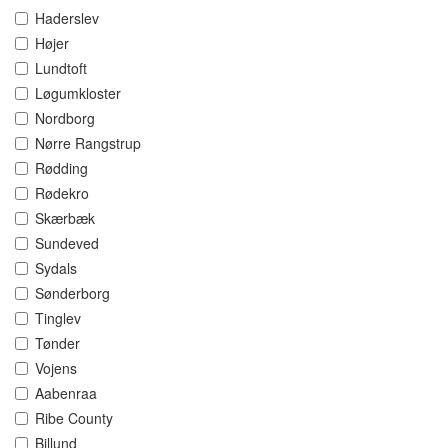
Haderslev
Højer
Lundtoft
Løgumkloster
Nordborg
Nørre Rangstrup
Rødding
Rødekro
Skærbæk
Sundeved
Sydals
Sønderborg
Tinglev
Tønder
Vojens
Aabenraa
Ribe County
Billund