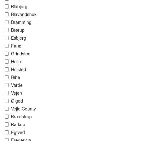
Blåbjerg
Blåvandshuk
Bramming
Brørup
Esbjerg
Fanø
Grindsted
Helle
Holsted
Ribe
Varde
Vejen
Ølgod
Vejle County
Brædstrup
Børkop
Egtved
Fredericia