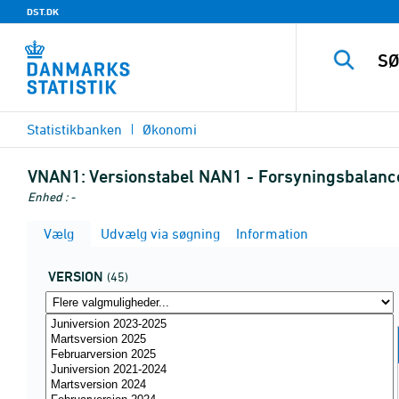
DST.DK
Statistikbanken
Økonomi
VNAN1:
Versionstabel NAN1 - Forsyningsbalance 
Enhed : -
Vælg
Udvælg via søgning
Information
VERSION
(45)