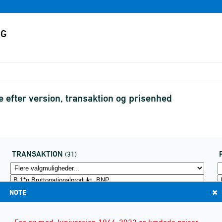
efter version, transaktion og prisenhed
TRANSAKTION
(31)
NOTE
Fra og med Juniversion 1966-2023 er kædede priser