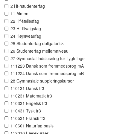
2 Hf-/studenterfag
11 Almen
22 Hf-fællesfag
23 Hf-tilvalgsfag
24 Højniveaufag
25 Studenterfag obligatorisk
26 Studenterfag mellemniveau
27 Gymnasial indslusning for flygtninge
111223 Dansk som fremmedsprog mA
111224 Dansk som fremmedsprog mB
28 Gymnasiale suppleringskurser
110131 Dansk tr3
110231 Matematik tr3
110331 Engelsk tr3
110431 Tysk tr3
110531 Fransk tr3
110601 Naturfag basis
112010 Læsekurser