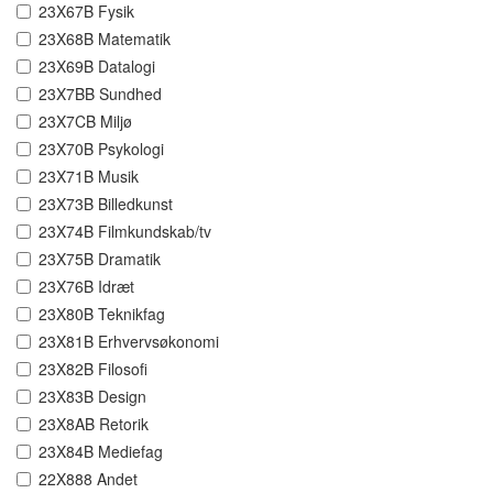
23X67B Fysik
23X68B Matematik
23X69B Datalogi
23X7BB Sundhed
23X7CB Miljø
23X70B Psykologi
23X71B Musik
23X73B Billedkunst
23X74B Filmkundskab/tv
23X75B Dramatik
23X76B Idræt
23X80B Teknikfag
23X81B Erhvervsøkonomi
23X82B Filosofi
23X83B Design
23X8AB Retorik
23X84B Mediefag
22X888 Andet