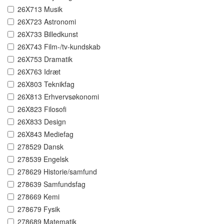
26X713 Musik
26X723 Astronomi
26X733 Billedkunst
26X743 Film-/tv-kundskab
26X753 Dramatik
26X763 Idræt
26X803 Teknikfag
26X813 Erhvervsøkonomi
26X823 Filosofi
26X833 Design
26X843 Mediefag
278529 Dansk
278539 Engelsk
278629 Historie/samfund
278639 Samfundsfag
278669 Kemi
278679 Fysik
278689 Matematik