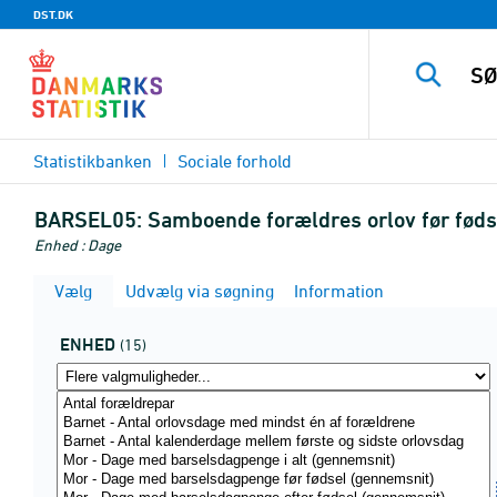
DST.DK
Statistikbanken
Sociale forhold
BARSEL05:
Samboende forældres orlov før fødsl
Enhed : Dage
Vælg
Udvælg via søgning
Information
ENHED
(15)