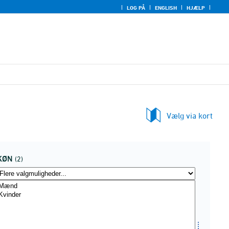
LOG PÅ
ENGLISH
HJÆLP
Vælg via kort
KØN
(2)