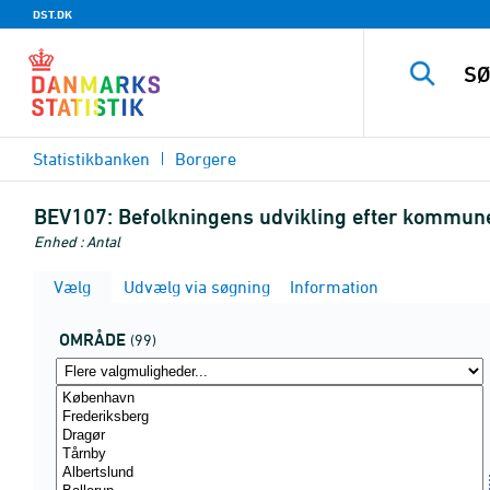
DST.DK
Statistikbanken
Borgere
BEV107:
Befolkningens udvikling efter kommun
Enhed : Antal
Vælg
Udvælg via søgning
Information
OMRÅDE
(99)