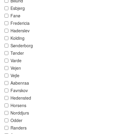
Billund
Esbjerg
Fanø
Fredericia
Haderslev
Kolding
Sønderborg
Tønder
Varde
Vejen
Vejle
Aabenraa
Favrskov
Hedensted
Horsens
Norddjurs
Odder
Randers