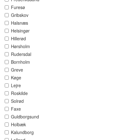
Furesø
Gribskov
Halsnæs
Helsingør
Hillerød
Hørsholm
Rudersdal
Bornholm
Greve
Køge
Lejre
Roskilde
Solrød
Faxe
Guldborgsund
Holbæk
Kalundborg