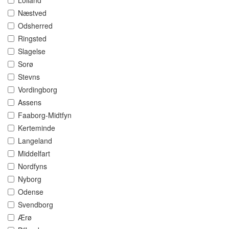
Lolland
Næstved
Odsherred
Ringsted
Slagelse
Sorø
Stevns
Vordingborg
Assens
Faaborg-Midtfyn
Kerteminde
Langeland
Middelfart
Nordfyns
Nyborg
Odense
Svendborg
Ærø