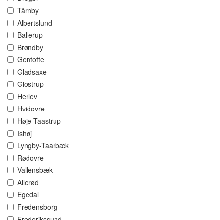
Tårnby
Albertslund
Ballerup
Brøndby
Gentofte
Gladsaxe
Glostrup
Herlev
Hvidovre
Høje-Taastrup
Ishøj
Lyngby-Taarbæk
Rødovre
Vallensbæk
Allerød
Egedal
Fredensborg
Frederikssund