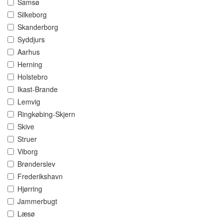
Samsø
Silkeborg
Skanderborg
Syddjurs
Aarhus
Herning
Holstebro
Ikast-Brande
Lemvig
Ringkøbing-Skjern
Skive
Struer
Viborg
Brønderslev
Frederikshavn
Hjørring
Jammerbugt
Læsø