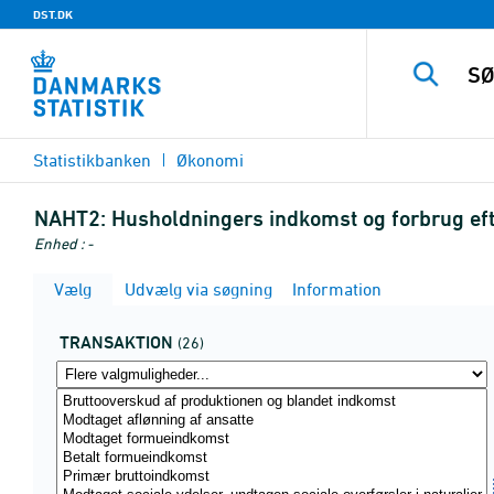
DST.DK
Statistikbanken
Økonomi
NAHT2:
Husholdningers indkomst og forbrug efte
Enhed : -
Vælg
Udvælg via søgning
Information
TRANSAKTION
(26)