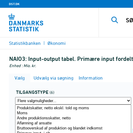
DST.DK
Statistikbanken
Økonomi
NAIO3:
Input-output tabel. Primære input fordel
Enhed : Mio. kr.
Vælg
Udvælg via søgning
Information
TILGANGSTYPE
(6)